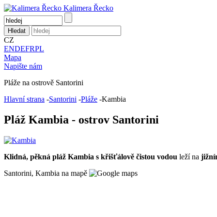
Kalimera
Řecko
CZ
EN
DE
FR
PL
Mapa
Napište nám
Pláže na ostrově Santorini
Hlavní strana
-
Santorini
-
Pláže
-
Kambia
Pláž Kambia - ostrov Santorini
Klidná, pěkná pláž Kambia s křišťálově čistou vodou
leží na
jižn
Santorini, Kambia na mapě