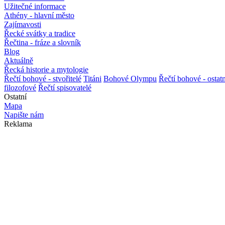
Užitečné informace
Athény - hlavní město
Zajímavosti
Řecké svátky a tradice
Řečtina - fráze a slovník
Blog
Aktuálně
Řecká historie a mytologie
Řečtí bohové - stvořitelé
Titáni
Bohové Olympu
Řečtí bohové - ostatn
filozofové
Řečtí spisovatelé
Ostatní
Mapa
Napište nám
Reklama