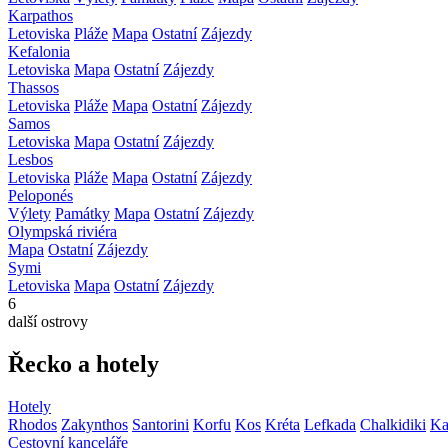
Karpathos
Letoviska
Pláže
Mapa
Ostatní
Zájezdy
Kefalonia
Letoviska
Mapa
Ostatní
Zájezdy
Thassos
Letoviska
Pláže
Mapa
Ostatní
Zájezdy
Samos
Letoviska
Mapa
Ostatní
Zájezdy
Lesbos
Letoviska
Pláže
Mapa
Ostatní
Zájezdy
Peloponés
Výlety
Památky
Mapa
Ostatní
Zájezdy
Olympská riviéra
Mapa
Ostatní
Zájezdy
Symi
Letoviska
Mapa
Ostatní
Zájezdy
6
další ostrovy
Řecko a hotely
Hotely
Rhodos
Zakynthos
Santorini
Korfu
Kos
Kréta
Lefkada
Chalkidiki
Ka
Cestovní kanceláře