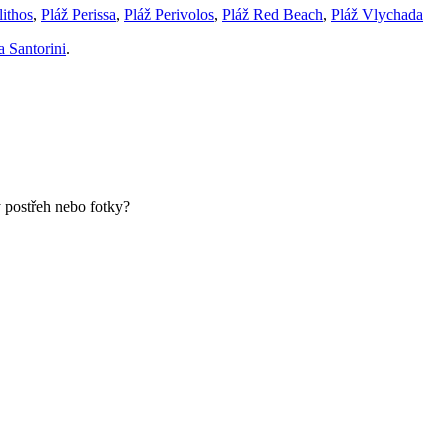
ithos
,
Pláž Perissa
,
Pláž Perivolos
,
Pláž Red Beach
,
Pláž Vlychada
a Santorini
.
ý postřeh nebo fotky?