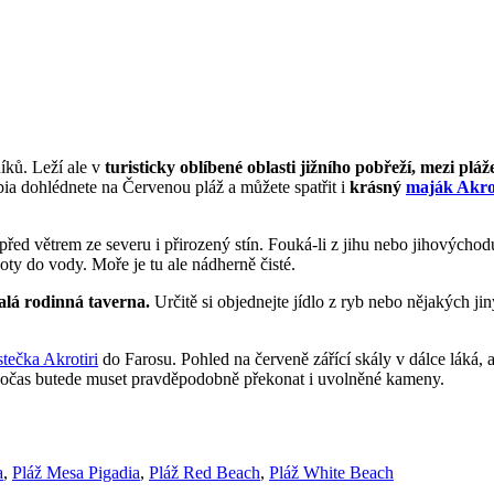
íků. Leží ale v
turisticky oblíbené oblasti jižního pobřeží, mezi plá
ia dohlédnete na Červenou pláž a můžete spatřit i
krásný
maják Akro
před větrem ze severu i přirozený stín. Fouká-li z jihu nebo jihovýchod
ty do vody. Moře je tu ale nádherně čisté.
alá rodinná taverna.
Určitě si objednejte jídlo z ryb nebo nějakých ji
tečka Akrotiri
do Farosu. Pohled na červeně zářící skály v dálce láká, 
ky a očas butede muset pravděpodobně překonat i uvolněné kameny.
a
,
Pláž Mesa Pigadia
,
Pláž Red Beach
,
Pláž White Beach