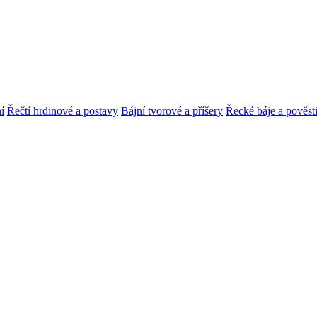
í
Řečtí hrdinové a postavy
Bájní tvorové a příšery
Řecké báje a pověst