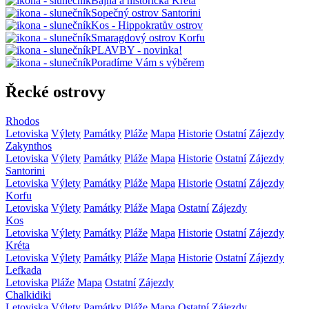
Bájná a historická Kréta
Sopečný ostrov Santorini
Kos - Hippokratův ostrov
Smaragdový ostrov Korfu
PLAVBY - novinka!
Poradíme Vám s výběrem
Řecké ostrovy
Rhodos
Letoviska
Výlety
Památky
Pláže
Mapa
Historie
Ostatní
Zájezdy
Zakynthos
Letoviska
Výlety
Památky
Pláže
Mapa
Historie
Ostatní
Zájezdy
Santorini
Letoviska
Výlety
Památky
Pláže
Mapa
Historie
Ostatní
Zájezdy
Korfu
Letoviska
Výlety
Památky
Pláže
Mapa
Ostatní
Zájezdy
Kos
Letoviska
Výlety
Památky
Pláže
Mapa
Historie
Ostatní
Zájezdy
Kréta
Letoviska
Výlety
Památky
Pláže
Mapa
Historie
Ostatní
Zájezdy
Lefkada
Letoviska
Pláže
Mapa
Ostatní
Zájezdy
Chalkidiki
Letoviska
Výlety
Památky
Pláže
Mapa
Ostatní
Zájezdy