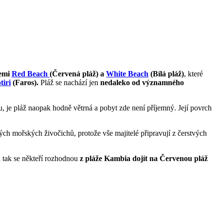
žemi
Red Beach
(Červená pláž) a
White Beach
(Bílá pláž)
, které
tiri
(Faros).
Pláž se nachází jen
nedaleko od významného
u, je pláž naopak hodně větrná a pobyt zde není příjemný. Její povrch
ných mořských živočichů, protože vše majitelé připravují z čerstvých
a tak se někteří rozhodnou
z pláže Kambia dojít na Červenou pláž