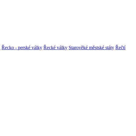
i
Řecko - perské války
Řecké války
Starověké městské státy
Řečtí