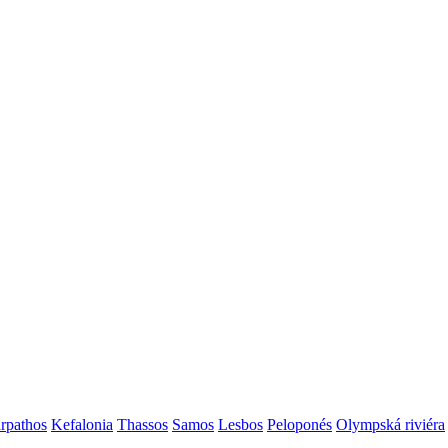
rpathos
Kefalonia
Thassos
Samos
Lesbos
Peloponés
Olympská riviéra