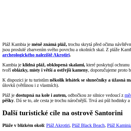
Pláž Kambia je
méně známá pláž,
trochu skrytá před očima návštěvn
jsou proslulé zbarvením svého povrchu a okolních skal. Z pláže Kamb
archeologického naleziště Akrotiri
.
Kambia je
klidná pláž, obklopená skalami,
které poskytují ochranu 
tvoří
oblázky, místy i větší a ostřejší kameny
, doporučujeme proto bo
K dispozici je tu turistům
několik lehátek se slunečníky a úžasná m
úlovků (většinou i z vlastních).
Pláž je
dostupná na kole i autem,
odbočkou ze silnice vedoucí z
měs
pěšky
. Dá se to, ale cesta je trochu náročnější. Trvá asi půl hodin
Další turistické cíle na ostrově Santorini
Pláže v blízkém okolí
:
Pláž Akrotiri
,
Pláž Black Beach
,
Pláž Kamini