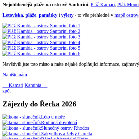
Nejoblíbenější pláže na ostrově Santorini
:
Pláž Kamari
,
Pláž Monol
Letoviska
,
pláže
,
památky
i
výlety
- to vše přehledně v
mapě ostrov
Navštívili jste toto místo a máte nějaké doplňující informace, zajímav
Napište nám
← Kamari
Kaminia →
zpět
Zájezdy do Řecka 2026
Léto u moře
Rodinná dovolená
Slunečný ostrov Rhodos
Zakynthos a želvy Caretta