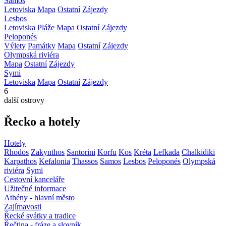
Samos
Letoviska
Mapa
Ostatní
Zájezdy
Lesbos
Letoviska
Pláže
Mapa
Ostatní
Zájezdy
Peloponés
Výlety
Památky
Mapa
Ostatní
Zájezdy
Olympská riviéra
Mapa
Ostatní
Zájezdy
Symi
Letoviska
Mapa
Ostatní
Zájezdy
6
další ostrovy
Řecko a hotely
Hotely
Rhodos
Zakynthos
Santorini
Korfu
Kos
Kréta
Lefkada
Chalkidiki
Karpathos
Kefalonia
Thassos
Samos
Lesbos
Peloponés
Olympská
riviéra
Symi
Cestovní kanceláře
Užitečné informace
Athény - hlavní město
Zajímavosti
Řecké svátky a tradice
Řečtina - fráze a slovník