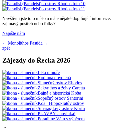
Navštívili jste toto místo a máte nějaké doplňující informace,
zajímavý postřeh nebo fotky?
Napište nám
← Monolithos
Pastida →
zpět
Zájezdy do Řecka 2026
Léto u moře
Rodinná dovolená
Slunečný ostrov Rhodos
Zakynthos a želvy Caretta
Bájná a historická Kréta
Sopečný ostrov Santorini
Kos - Hippokratův ostrov
Smaragdový ostrov Korfu
PLAVBY - novinka!
Poradíme Vám s výběrem