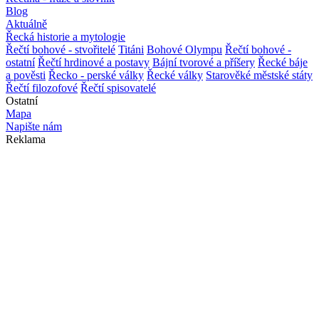
Blog
Aktuálně
Řecká historie a mytologie
Řečtí bohové - stvořitelé
Titáni
Bohové Olympu
Řečtí bohové -
ostatní
Řečtí hrdinové a postavy
Bájní tvorové a příšery
Řecké báje
a pověsti
Řecko - perské války
Řecké války
Starověké městské státy
Řečtí filozofové
Řečtí spisovatelé
Ostatní
Mapa
Napište nám
Reklama