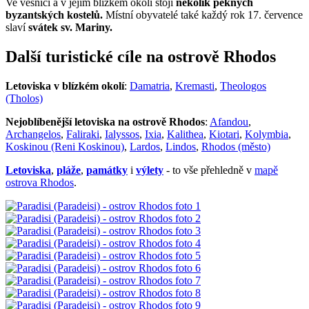
Ve vesnici a v jejím blízkém okolí stojí
několik pěkných
byzantských kostelů.
Místní obyvatelé také každý rok 17. července
slaví
svátek sv. Mariny.
Další turistické cíle na ostrově Rhodos
Letoviska v blízkém okolí
:
Damatria
,
Kremasti
,
Theologos
(Tholos)
Nejoblíbenější letoviska na ostrově Rhodos
:
Afandou
,
Archangelos
,
Faliraki
,
Ialyssos
,
Ixia
,
Kalithea
,
Kiotari
,
Kolymbia
,
Koskinou (Reni Koskinou)
,
Lardos
,
Lindos
,
Rhodos (město)
Letoviska
,
pláže
,
památky
i
výlety
- to vše přehledně v
mapě
ostrova Rhodos
.