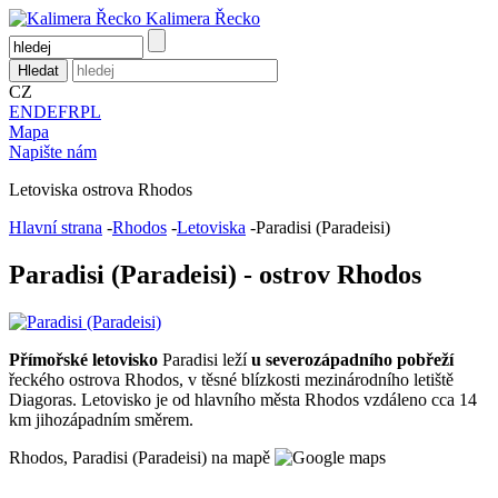
Kalimera
Řecko
CZ
EN
DE
FR
PL
Mapa
Napište nám
Letoviska ostrova Rhodos
Hlavní strana
-
Rhodos
-
Letoviska
-
Paradisi (Paradeisi)
Paradisi (Paradeisi) - ostrov Rhodos
Přímořské letovisko
Paradisi leží
u severozápadního pobřeží
řeckého ostrova Rhodos, v těsné blízkosti mezinárodního letiště
Diagoras. Letovisko je od hlavního města Rhodos vzdáleno cca 14
km jihozápadním směrem.
Rhodos, Paradisi (Paradeisi) na mapě