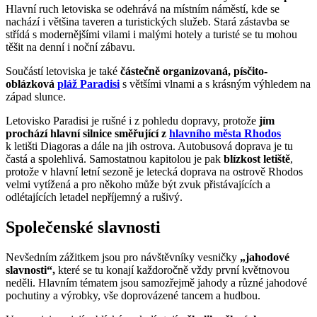
Hlavní ruch letoviska se odehrává na místním náměstí, kde se
nachází i většina taveren a turistických služeb. Stará zástavba se
střídá s modernějšími vilami i malými hotely a turisté se tu mohou
těšit na denní i noční zábavu.
Součástí letoviska je také
částečně organizovaná, písčito-
oblázková
pláž Paradisi
s většími vlnami a s krásným výhledem na
západ slunce.
Letovisko Paradisi je rušné i z pohledu dopravy, protože
jím
prochází hlavní silnice směřující z
hlavního města Rhodos
k letišti Diagoras a dále na jih ostrova. Autobusová doprava je tu
častá a spolehlivá. Samostatnou kapitolou je pak
blízkost letiště
,
protože v hlavní letní sezoně je letecká doprava na ostrově Rhodos
velmi vytížená a pro někoho může být zvuk přistávajících a
odlétajících letadel nepříjemný a rušivý.
Společenské slavnosti
Nevšedním zážitkem jsou pro návštěvníky vesničky
„jahodové
slavnosti“,
které se tu konají každoročně vždy první květnovou
neděli. Hlavním tématem jsou samozřejmě jahody a různé jahodové
pochutiny a výrobky, vše doprovázené tancem a hudbou.