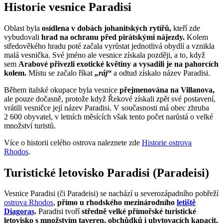
Historie vesnice Paradisi
Oblast byla
osídlena v dobách johanitských rytířů,
kteří zde
vybudovali
hrad na ochranu před pirátskými nájezdy.
Kolem
středověkého hradu poté začala vyrůstat jednotlivá obydlí a vznikla
malá vesnička. Své jméno ale vesnice získala později, a to, když
sem
Arabové přivezli exotické květiny a vysadili je na pahorcích
kolem.
Místu se začalo říkat
„ráj“
a odtud získalo název Paradisi.
Během italské okupace byla vesnice
přejmenována na Villanova,
ale pouze dočasně, protože když Řekové získali zpět své postavení,
vrátili vesničce její název Paradisi. V současnosti má obec zhruba
2 600 obyvatel, v letních měsících však tento počet narůstá o velké
množství turistů.
Více o historii celého ostrova naleznete zde
Historie ostrova
Rhodos
.
Turistické letovisko Paradisi (Paradeisi)
Vesnice Paradisi (či Paradeisi) se nachází u severozápadního pobřeží
ostrova Rhodos
,
přímo u rhodského mezinárodního
letiště
Diagoras
.
Paradisi tvoří
středně velké přímořské turistické
letovisko s množstvím taveren, obchůdků i ubytovacích kapacit.